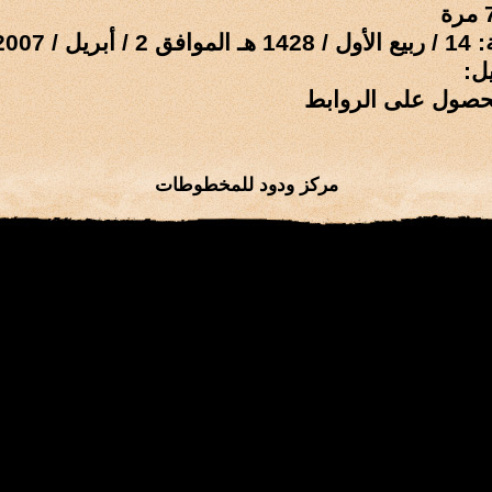
ل / 2007 م
ل:
حصول على الروابط
مركز ودود للمخطوطات