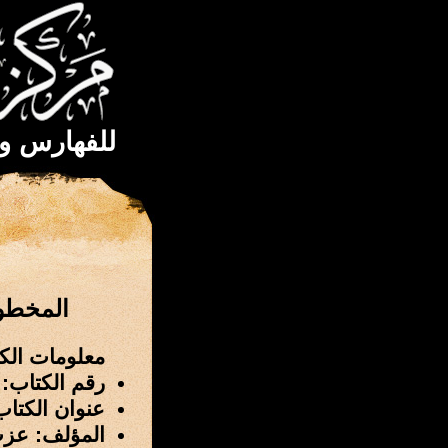
للفهارس و
المخطوط
معلومات الك
رقم الكتاب: 54
عنوان الكتا
المؤلف: عزت 