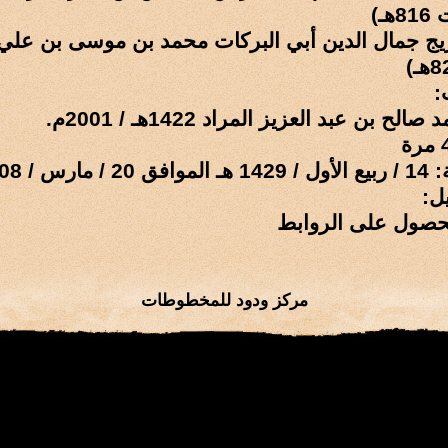
ـ)
يج جمال الدين أبي البركات محمد بن موسى بن علي
:
ح بن عبد العزيز المراد 1422هـ / 2001م.
س / 2008 م
ل:
حصول على الروابط
مركز ودود للمخطوطات