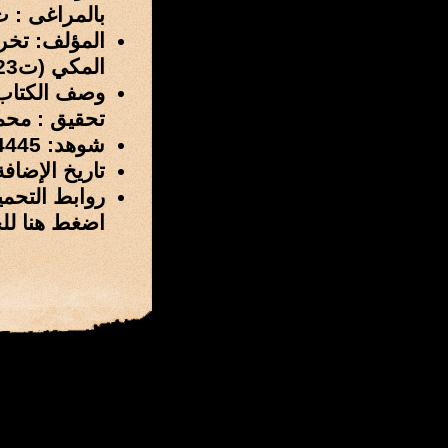
بالمراغى : ت 816ه
المؤلف: تخر
المكي (ت823هـ)
وصف الكتاب
تحقيق : محمد صال
شوهد: 4445 مرة
تاريخ الإضافة: 14 / ربيع الأول / 1429 هـ الموافق 20 / مار
روابط التحمي
اضغط هنا لل