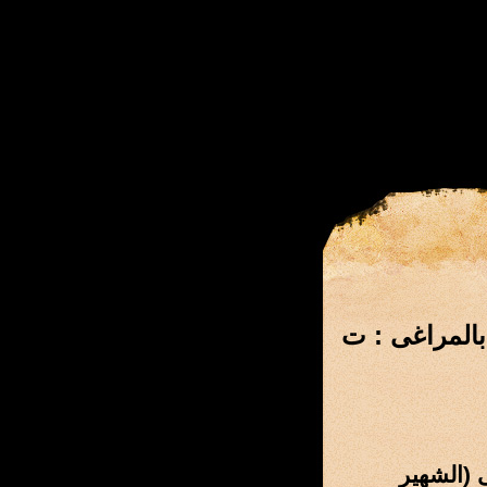
بالمراغى : ت
 (الشهير