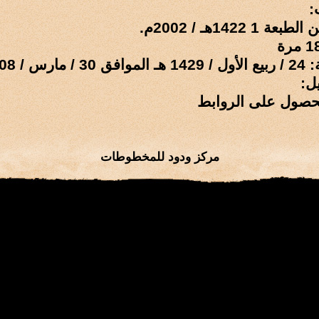
:
 1422هـ / 2002م.
س / 2008 م
ل:
حصول على الروابط
مركز ودود للمخطوطات