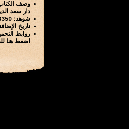
وصف الكتاب
دار سعد الدين الطبعة 1
شوهد: 18350 مرة
تاريخ الإضافة: 24 / ربيع الأول / 1429 هـ الموافق 30 / مار
روابط التحمي
اضغط هنا لل