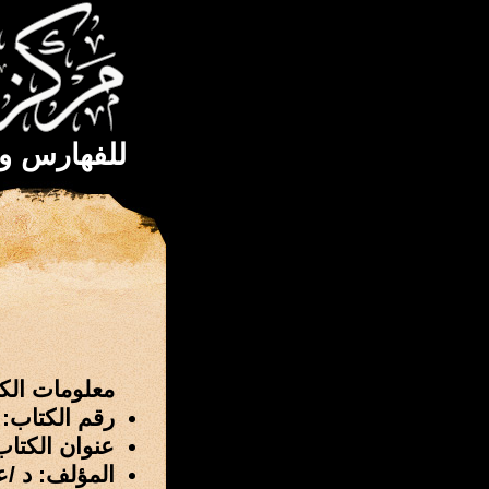
للفهارس و
معلومات الك
رقم الكتاب: 1401
عنوان الكتا
المؤلف: د /