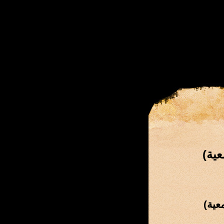
ية)
عية)