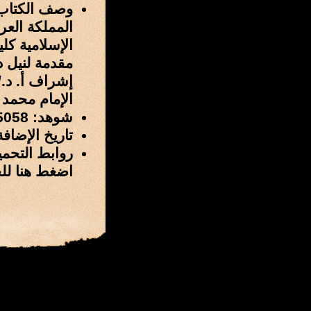
وصف الكتاب
المملكة العر
الإسلامية كل
مقدمة لنيل د
إشراف أ. د./
الإمام محمد بن 
شوهد: 5058 مرة
تاريخ الإضافة: 23 / ذو الحجة / 1429 هـ الموافق 21 / ديسمب
روابط التحمي
اضغط هنا لل