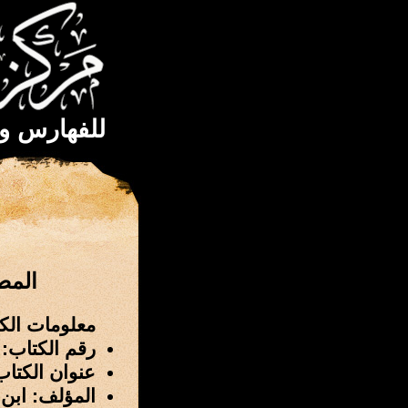
للفهارس و
المص
معلومات الك
رقم الكتاب: 2327
عنوان الكتا
المؤلف: ابن