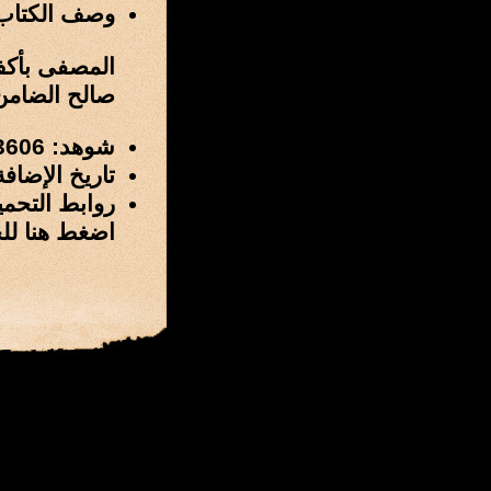
وصف الكتاب
المصفى بأكف
صالح الضامن
شوهد: 3606 مرة
تاريخ الإضافة: 3 / صفر / 1431 هـ الموافق 17 / يناير
روابط التحمي
اضغط هنا لل