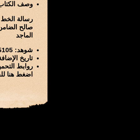
وصف الكتاب
صالح الضامن
الماجد
شوهد: 5105 مرة
تاريخ الإضافة: 3 / صفر / 1431 هـ الموافق 17 / يناير
روابط التحمي
اضغط هنا لل