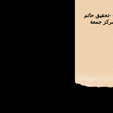
قلم المنسوبة إلى ابن قتيبة المتوفي سنة 276هـ - -تحقيق حاتم
مركز جمعة