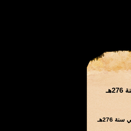
هـ
ة 276هـ