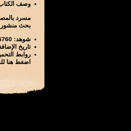
وصف الكتاب
مسرد بالمصنف
بحث منشور في مجل
شوهد: 6760 مرة
تاريخ الإضافة: 4 / رمضان / 1431 هـ الموافق 14 / أغسطس
روابط التحمي
اضغط هنا لل