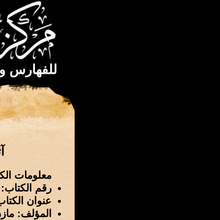
للفهارس و
آث
معلومات الك
رقم الكتاب: 2612
عنوان الكتاب: آث
المؤلف: مازن