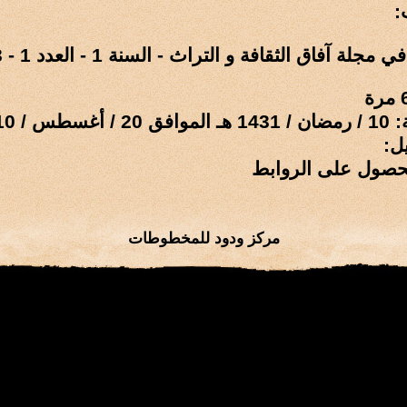
:
 آفاق الثقافة و التراث - السنة 1 - العدد 1 - 1993م-1414هـ
 / 2010 م
ل:
حصول على الروابط
مركز ودود للمخطوطات