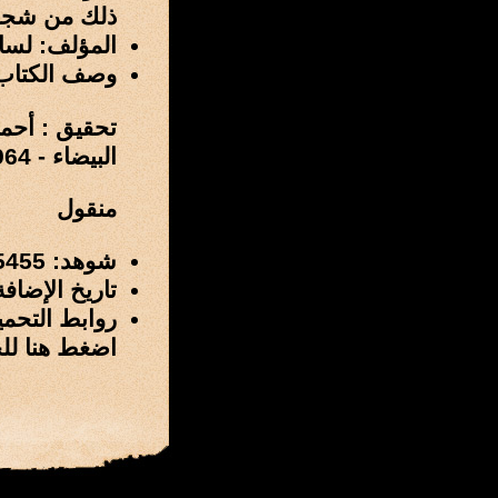
ذلك من شجون 
المؤلف: لسا
وصف الكتاب
تحقيق : أحمد
البيضاء - 1964م .
منقول
شوهد: 5455 مرة
تاريخ الإضافة: 21 / ذو الحجة / 1431 هـ الموافق 28 / نوفمب
روابط التحمي
اضغط هنا لل