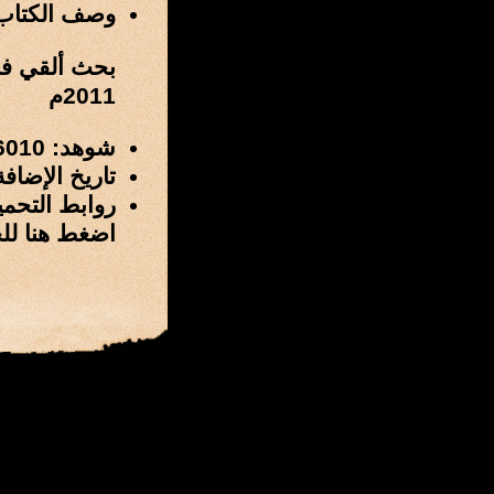
وصف الكتاب
بحث ألقي في 
2011م
شوهد: 6010 مرة
تاريخ الإضافة: 26 / جمادى الآخرة / 1432 هـ الموافق 29 / ماي
روابط التحمي
اضغط هنا لل