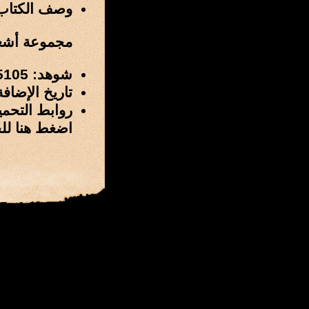
وصف الكتاب
مجموعة أشعار -
شوهد: 5105 مرة
تاريخ الإضافة: 5 / شوال / 1432 هـ الموافق 2 / سبتمبر
روابط التحمي
اضغط هنا لل