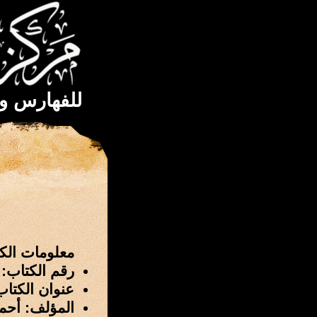
للفهارس و
معلومات الك
رقم الكتاب: 3214
عنوان الكتاب
المؤلف: أح