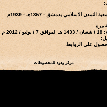
:
لتمدن الاسلامي بدمشق - 1357هـ - 1939م
 / 2012 م
ل:
حصول على الروابط
مركز ودود للمخطوطات