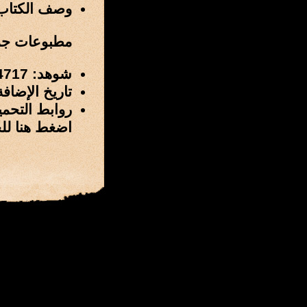
وصف الكتاب
مطبوعات جمعية ا
شوهد: 4717 مرة
تاريخ الإضافة: 18 / شعبان / 1433 هـ الموافق 7 / يوليو
روابط التحمي
اضغط هنا لل