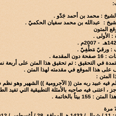
:
لشيخ : محمد بن أحمد جَدّو .
لشيخ : عبدالله بن محمد سفيان الحكميّ .
قع المتون
: الأولى .
: ورقيّ مَطْفِيّ .
ن المقدمة .
تمدة في التحقيق : تم تحقيق هذا المتن على أربعة ن
 على هذا الموقع في مقدمته لهذا المتن .
 المتن :
م فيه عبيد ربه متن (( الآجرومية )) الشهير وهو نظ
، اعتنى فيه صاحبه بالأمثلة التطبيقية التي تفيد الطا
 155 بيتاً بالخاتمة .
 / 2012 م