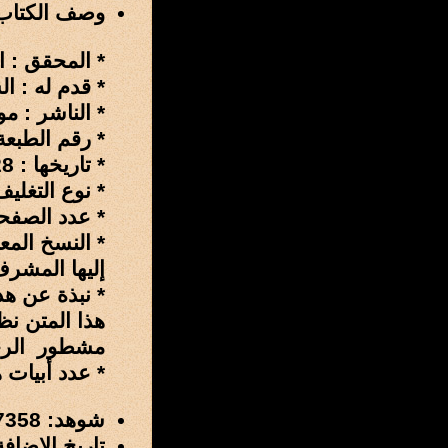
وصف الكتاب
* المحقق : ا
* قدم له : ا
* الناشر : مو
* رقم الطبعة 
* تاريخها : 1428هـ - 2007م .
* نوع التغليف 
* عدد الصفحات : 16 صفحة دو
* النسخ المع
إليها المشرف
* نبذة عن هذا
هذا المتن نظ
مشطور الرجز 
* عدد أبيات هذا المتن :
شوهد: 7358 مرة
تاريخ الإضافة: 11 / شوال / 1433 هـ الموافق 28 / أغسطس