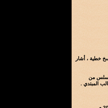
سخ خطية ، أشار
م سلس من
لب المبتدي .