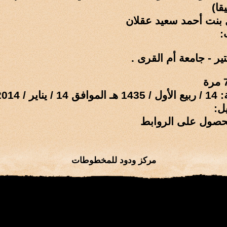
قا)
 بنت أحمد سعيد عقلان
:
ر - جامعة أم القرى .
ر / 2014 م
ل:
حصول على الروابط
مركز ودود للمخطوطات