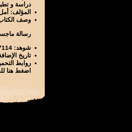
دراسة و تطبي
المؤلف: أمل
وصف الكتاب
رسالة ماجستي
شوهد: 7114 مرة
تاريخ الإضافة: 14 / ربيع الأول / 1435 هـ الموافق 14 / يناي
روابط التحمي
اضغط هنا لل