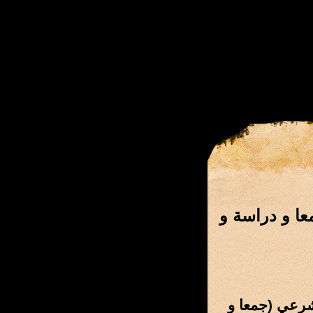
عا و دراسة و
لشرعي (جمعا و