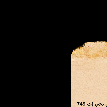
المؤلف: ابن فضل الله العمري ، شهاب الدين أبي العباس أحمد بن يحي (ت 749