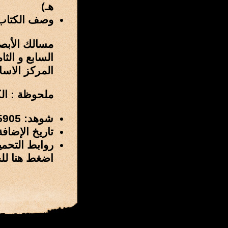
هـ)
وصف الكتاب
مسالك الأبصا
السابع و الث
المركز الاسلامي للبح
ملحوظة : ال
شوهد: 5905 مرة
تاريخ الإضافة: 22 / شوال / 1437 هـ الموافق 27 / يوليو
روابط التحمي
اضغط هنا لل