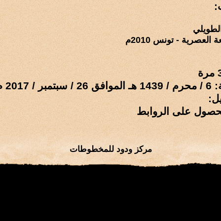
:
لطويلي
 العصرية - تونس 2010م
 / 2017 م
ل:
حصول على الروابط
مركز ودود للمخطوطات