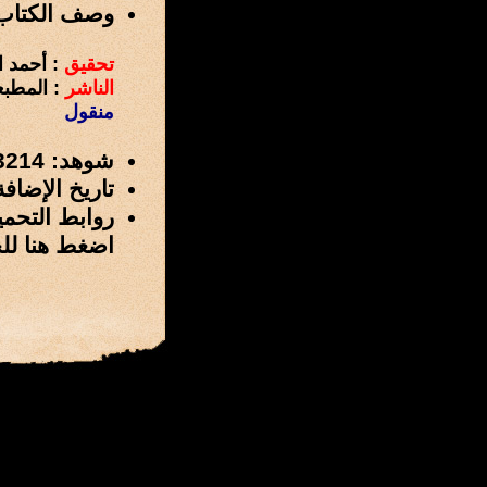
وصف الكتاب
تحقيق
: أحمد ا
الناشر
: المطبعة
منقول
شوهد: 3214 مرة
تاريخ الإضافة: 6 / محرم / 1439 هـ الموافق 26 / سبتمبر
روابط التحمي
اضغط هنا لل