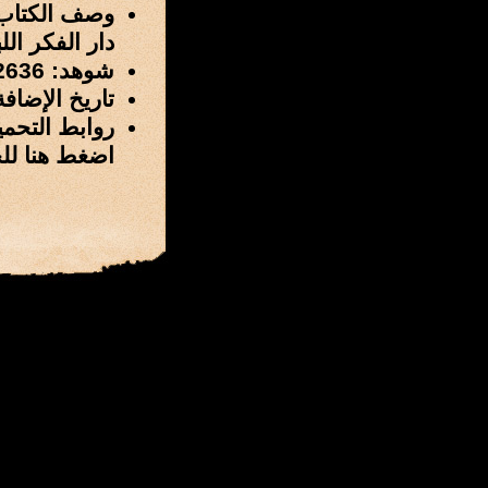
وصف الكتاب
دار الفكر اللبناني
شوهد: 12636 مرة
تاريخ الإضافة: 29 / شوال / 1428 هـ الموافق 10 / نوفمبر
روابط التحمي
اضغط هنا لل