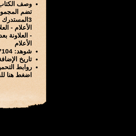
وصف الكتاب
- العلاونة ب
الأعلام
شوهد: 7104 مرة
تاريخ الإضافة: 5 / محرم / 1429 هـ الموافق 12 / يناير
روابط التحمي
اضغط هنا لل