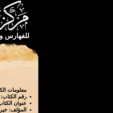
للفهارس و
معلومات الك
رقم الكتاب: 947
عنوان الكتاب
المؤلف: خير 