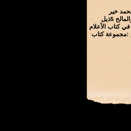
ي 2تتمة الأعلام - محمد خير
3المستدرك على تتمة الأعلام - محمد خير 4إتمام الأعلام - أباظة والمالح 5ذيل
ام بتصحيح كتاب الأعلام - الرشيد 7نظرات في كتاب الأعلام
م :مجموعة كتاب