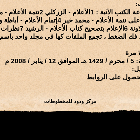
:
تضم المجموعة الكتب الآتية : 1الأعلام - الزركل
الأعلام - العلاونة 6الإعل
عد فك الضغط ، تجمع الملفات كها في مجلد واحد باس
 / 2008 م
ل:
حصول على الروابط
مركز ودود للمخطوطات