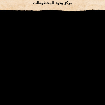
مركز ودود للمخطوطات