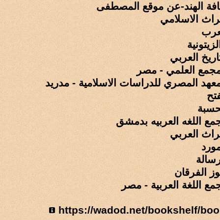
افة الهند-عن موقع المصطفى
تراث الاسلامي
عرب
لزيتونية
اريخ العربي
مجمع العلمي - مصر
معهد المصري للدراسات الاسلامية - مدريد
تح
حسبة
مع اللغه العربيه بدمشق
تراث العربي
مورد
رسالة
وز الفرقان
ع اللغة العربية - مصر
https://wadod.net/bookshelf/bo