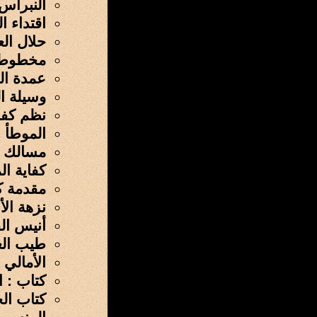
النبراس
اقتداء ا
حلال الع
مخطوطة 
عمدة ال
وسيلة ا
نظم كفاي
الموطأ (
مسالك ا
كفاية ال
مقدمة ك
نزهة الأ
أنيس الف
طيب الع
الأمالي
كتاب : الوافي بالوف
كتاب الح