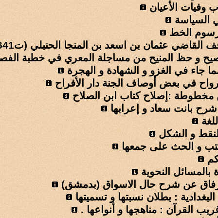
ب وفيات الأعيان
 السياسة
رسوم الخط
 القاضي عثمان بن اسعد بن المنجا الحنبلي (ت641هـ)
صيح و حظ المنيح من مساجلة المعري في خطبة الفص
ما جاء في الغزو و الشهادة و الهجرة
أرواح في بعض أوصاف الجنة دار الأفراح
مخطوطة :إصلاح كتاب ابن الصلاح
رح بانت سعاد و إعرابها
لغة
لنقط و الشكل
تب و الحث على جمعها
كم
 بالمسائل النحوية
رفاق عن شرح حال الاسواق (بدمشق)
البغدادية : بطلان نسبتها و تسميتها
يب القرآن : مناهجها و أنواعها .