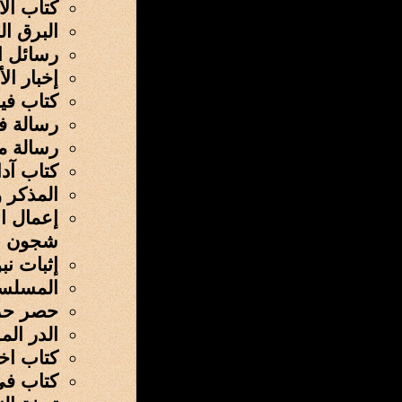
كتاب الأ
البرق ا
رسائل ا
إخبار ال
كتاب في
رسالة ف
رسالة م
كتاب آد
المذكر 
إعمال ال
شجون ال
إثبات ن
المسلس
حصر حر
الدر ا
کتاب اخت
کتاب في