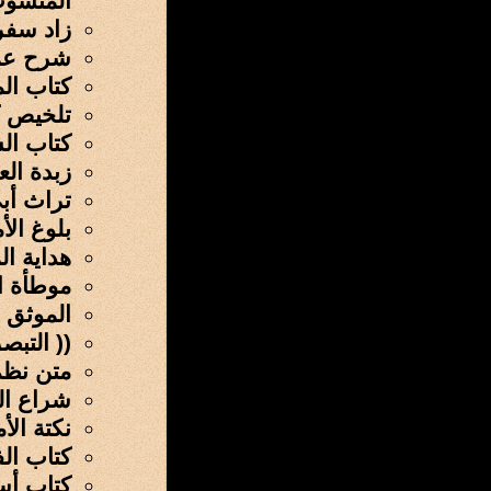
المنسوب
زاد سفر
شرح عمد
كتاب ال
تلخيص كت
كتاب ال
زبدة ال
تراث أبي ا
بلوغ الأم
هداية ال
موطأة ا
الموثق 
(( التبص
متن نظم
شراع ال
نكتة الأ
كتاب الف
كتاب أس