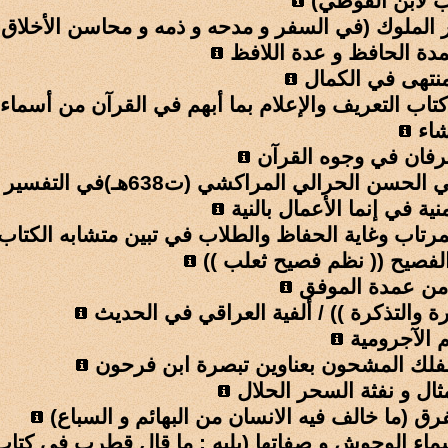
 لابن الفوطي)
 الملوك (في السفر و مدحه و ذمه و محاسن الأخلاق 
ة الحافظ و عدة اللافظ
منتهى في الكمال
اب التعريف والإعلام بما أبهم في القرآن من أسماء ا
شاء
عرفان في وجوه القرآن
لحسن الحرالي المراكشي (ت638هـ)في التفسير
نية في إنما الأعمال بالنية
مرتاب وغاية الحفاظ والطلاب في تبين متشابه الكتاب 
لفصيح (( نظم فصيح ثعلب ))
من عمدة الموفق
رة والتذكرة )) / ألفية العراقي في الحديث
 الآجرومية
فلك المشحون بعناوين تبصرة ابن فرحون
مثال و نفثة السحر الحلال
رق (ما خالف فيه الانسان من البهائم و السباع)
ماء الوحوش و صفاتها (يليه : ما قال قطرب في كتاب