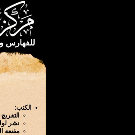
للفهارس و
الكتب:
التفريج 
نشر لوا
مقنعة ا