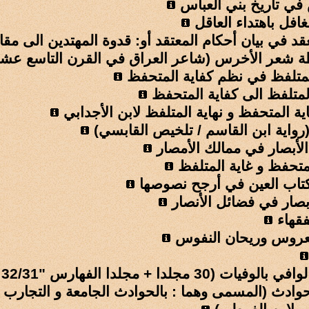
 في تاريخ بني العباس
لغافل باهتداء العاقل
قد في بيان أحكام المعتقد أو: قدوة المهتدين الى مق
شعر الأخرس (شاعر العراق في القرن التاسع عشر
متلفظ في نظم كفاية المتحفظ
لمتلفظ الى كفاية المتحفظ
ة المتحفظ و نهاية المتلفظ لابن الأجدابي
رواية ابن القاسم / تلخيص القابسي)
لأبصار في ممالك الأمصار
متحفظ و غاية المتلفظ
تاب العين في أرجح نصوصها
بصار في فضائل الأنصار
قهاء
روس وريحان النفوس
يات (30 مجلدا + مجلدا الفهارس "32/31 ")
وادث (المسمى وهما : بالحوادث الجامعة و التجارب ال