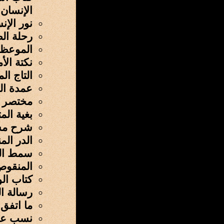
الإنسان
نور الإ
رحلة الص
الموعظة
نكتة الأ
التاج ال
عمدة ال
مختصر ج
بغية الم
شرح مس
الدر ال
سمط الل
المنقوص 
كتاب ال
رسالة ال
ما اتفق 
نسب عد