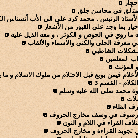
حجار
لمتألق في محاسن جلق
لأستاذ الرئيس : محمد كرد علي الى الأب أنستاس ال
أخيار بما وجد علی القبور من الأشعار
ه ما روي في الحوض و الكوثر ، و معه الذيل عليه
ي معرفة الحلى والكنى والاسماء والألقاب
شكلات الشاطبي
اب المعلمين
و المؤنث
أعلام فيمن بويع قبل الاحتلام من ملوك الاسلام و ما
كلام - القسم 3
بوة محمد صلى الله عليه وسلم
لات
ف الظاء
لمرصوف في وصف مخارج الحروف
لاف القراء في اللام و النون
 تجويد القراءة و مخارج الحروف