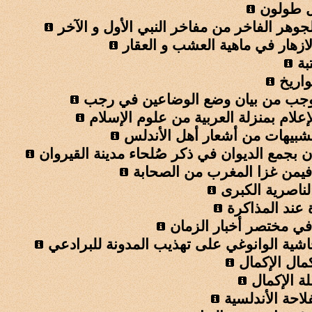
 طولون
وهر الفاخر من مفاخر النبي الأول و الآخر
ازهار في ماهية العشب و العقار
بة
واريخ
 وجب من بيان وضع الوضاعين في رجب
علام بمنزلة العربية من علوم الإسلام
تشبيهات من أشعار أهل الأندلس
وان بجمع الديوان في ذكر صُلحاء مدينة القيروان
 فيمن غزا المغرب من الصحابة
لناصرية الكبرى
 عند المذاكرة
في مختصر أخبار الزمان
اشية الوانوغي على تهذيب المدونة للبرادعي
مال الإكمال
ة الإكمال
لاحة الأندلسية