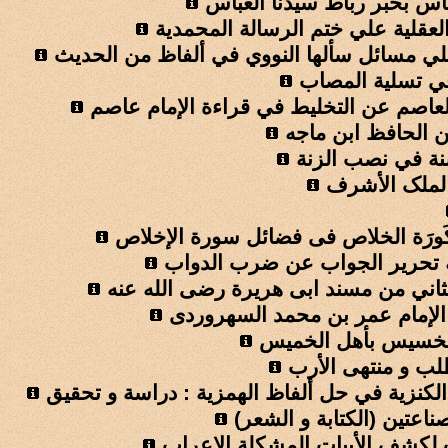
ناس بخبر رباط سيدنا العباس
العقلية علي ختم الرسالة المحمدية
لي مسائل سألها النووي في ألفاظ من الحديث
في تسلية المصاب
العاصم عن التخليط في قراءة الإمام عاصم
 الحافظ ابن ماجه
نة في نصب الزنة
لملک الأشرف
ورَة الخلاص فی فضائل سورة الإخلاص
 تحرير الجواب عن ضرب الدواب
لثاني من مسند ابی هريرة رضی الله عنه
لإمام عمر بن محمد السهروردی
لخسيس بأهل الخميس
لب و منتهى الأرب
الكنزية في حل ألفاظ الهمزية : دراسة و تحقيق
ناعتين (الكتابة و الشعر)
ب لكشف الأبيات المشكلة الإعراب