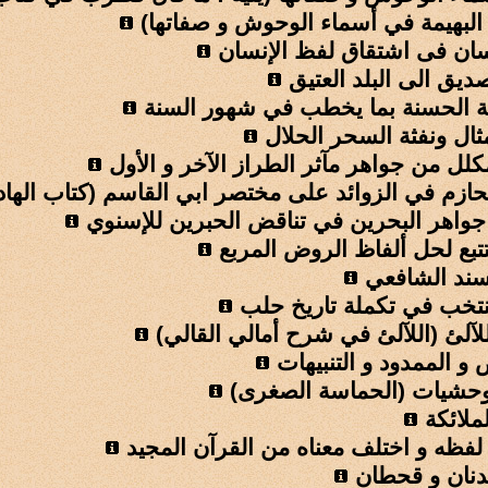
 البهيمة في أسماء الوحوش و صفاتها)
نسان فی اشتقاق لفظ الإنسان
ديق الى البلد العتيق
 الحسنة بما يخطب في شهور السنة
مثال ونفثة السحر الحلال
مكلل من جواهر مآثر الطراز الآخر و الأول
حازم في الزوائد على مختصر ابي القاسم (كتاب الها
واهر البحرين في تناقض الحبرين للإسنوي
تتبع لحل ألفاظ الروض المربع
ند الشافعي
منتخب في تكملة تاريخ حلب
آلئ (اللآلئ في شرح أمالي القالي)
و الممدود و التنبيهات
وحشيات (الحماسة الصغرى)
ملائكة
لفظه و اختلف معناه من القرآن المجيد
نان و قحطان