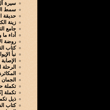
سيرة آل
سمط الج
حديقة ال
زينة الكت
جامع الت
أداء ما
روضة الإ
كتاب ال
نبأ الإي
الإصابة
الرحلة ا
المكاثرة
الجمان 
تكملة ح
تكملة إك
ذيل تكمل
كتاب الف