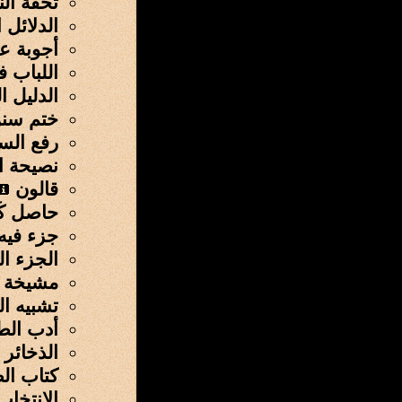
تحفة ال
الدلائل 
أجوبة ع
اللباب 
الدليل 
ختم سنن
رفع الس
نصيحة ا
قالون
حاصل کَ
جزء فيه
الجزء ا
مشيخة ا
تشبيه ا
أدب الط
الذخائر 
كتاب الص
الإنتخا