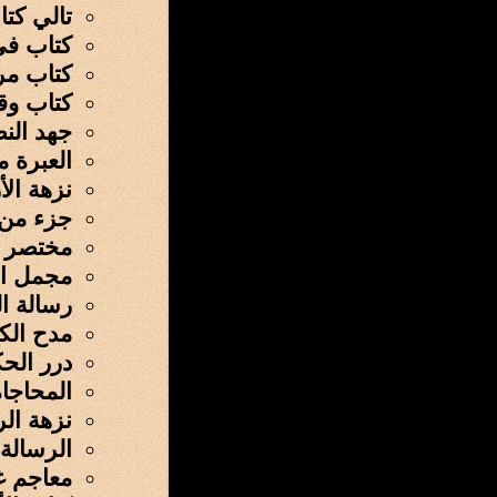
تالي كتا
كتاب في
كتاب م
كتاب وقف
جهد الن
العبرة م
نزهة ال
جزء من 
مختصر ش
مجمل ال
رسالة ا
مدح الك
درر الح
المحاجاة
نزهة ال
الرسالة 
معاجم غر